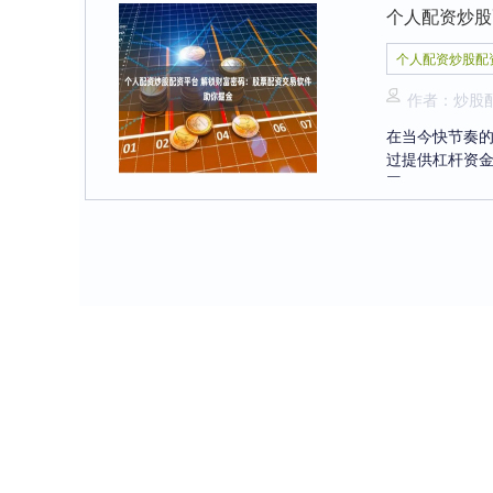
个人配资炒股
个人配资炒股配
作者：炒股
在当今快节奏
过提供杠杆资金
平....