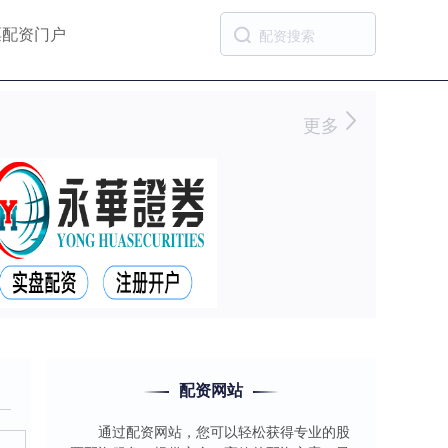
票配资门户
更多
配资网站
通过配资网站，您可以轻松获得专业的股