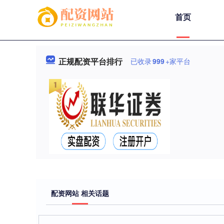
首页
正规配资平台排行
已收录
999
+家平台
配资网站 相关话题