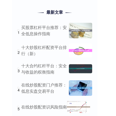
最新文章
买股票杠杆平台推荐：安
1
全低息操作指南
十大炒股杠杆配资平台排
2
行（新）
十大合约杠杆平台：安全
3
与收益的权衡指南
在线炒股配资门户推荐：
4
低息实盘交易平台
在线炒股配资识风险指南
5