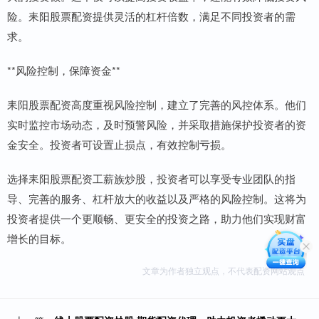
险。耒阳股票配资提供灵活的杠杆倍数，满足不同投资者的需
求。
**风险控制，保障资金**
耒阳股票配资高度重视风险控制，建立了完善的风控体系。他们
实时监控市场动态，及时预警风险，并采取措施保护投资者的资
金安全。投资者可设置止损点，有效控制亏损。
选择耒阳股票配资工薪族炒股，投资者可以享受专业团队的指
导、完善的服务、杠杆放大的收益以及严格的风险控制。这将为
投资者提供一个更顺畅、更安全的投资之路，助力他们实现财富
增长的目标。
文章为作者独立观点，不代表配资网站观点