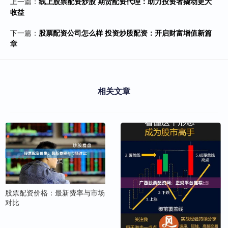
上一篇：
线上股票配资炒股 期货配资代理：助力投资者撬动更大
收益
下一篇：
股票配资公司怎么样 投资炒股配资：开启财富增值新篇
章
相关文章
股票配资价格：最新费率与市场
对比