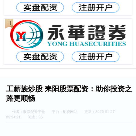
工薪族炒股 耒阳股票配资：助你投资之
路更顺畅
作者：股票配资平仓
平台：配资网站
更新：2025-01-27
09:34:21
阅读：96