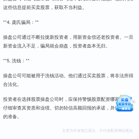
这些信息提前买卖股票，获取不当利益。
**4. 庞氏骗局：**
操盘公司通过不断拉拢新投资者，用新资金偿还老投资者。一旦
新资金流入不足，骗局就会崩盘，投资者血本无归。
**5. 洗钱：**
操盘公司可能被用于洗钱活动。他们通过买卖股票，将非法所得
合法化。
投资者在选择股票操盘公司时，应保持警惕股票配资哪家正规，
仔细审查其资质和业绩。切勿轻信高额回报的承诺，并做好亏损
的准备。
文章为作者独立观点，不代表配资网站观点