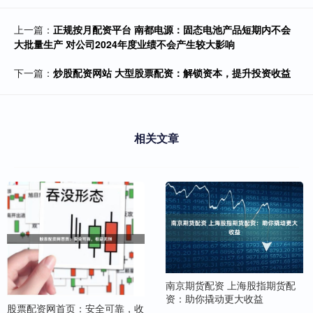
上一篇：
正规按月配资平台 南都电源：固态电池产品短期内不会
大批量生产 对公司2024年度业绩不会产生较大影响
下一篇：
炒股配资网站 大型股票配资：解锁资本，提升投资收益
相关文章
南京期货配资 上海股指期货配
资：助你撬动更大收益
股票配资网首页：安全可靠，收