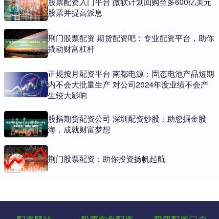
股票配资入门平台 微软计划回购至多600亿美元
股票并提高派息
荆门股票配资 期货配资吧：专业配资平台，助你
撬动财富杠杆
正规按月配资平台 南都电源：固态电池产品短期
内不会大批量生产 对公司2024年度业绩不会产
生较大影响
股指期货配资公司 深圳配资炒股：助您掘金股
海，成就财富梦想
荆门股票配资：助你投资扬帆起航