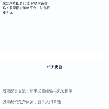
股票期货配资代理 解锁财富密
码：股票配资策略平台，助你投
资无忧
相关更新
股票配资交流：新手必看经验与风险提示
股票配资免费体验，新手入门首选