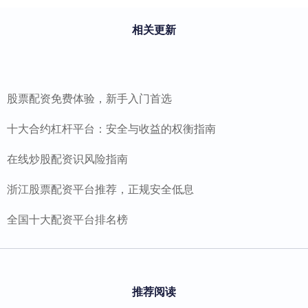
相关更新
股票配资免费体验，新手入门首选
十大合约杠杆平台：安全与收益的权衡指南
在线炒股配资识风险指南
浙江股票配资平台推荐，正规安全低息
全国十大配资平台排名榜
推荐阅读