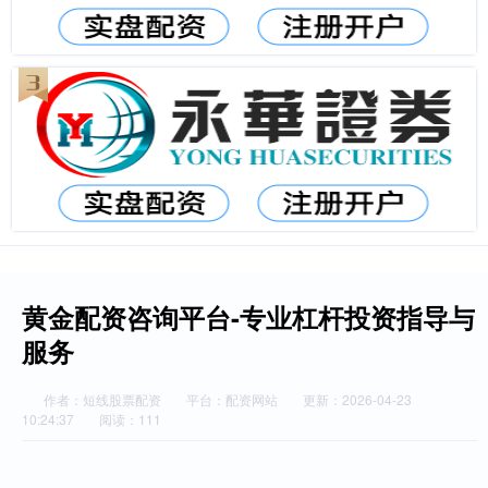
黄金配资咨询平台-专业杠杆投资指导与
服务
作者：短线股票配资
平台：配资网站
更新：2026-04-23
10:24:37
阅读：111