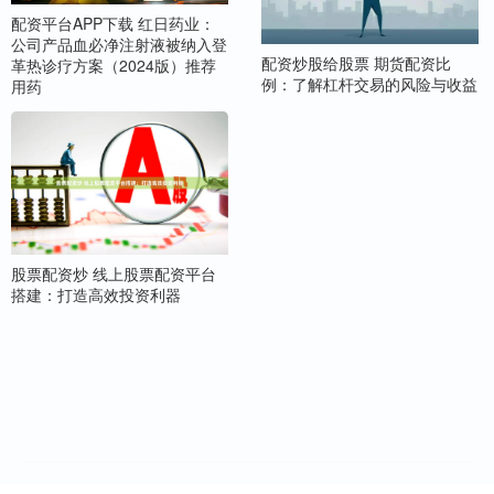
配资平台APP下载 红日药业：
公司产品血必净注射液被纳入登
配资炒股给股票 期货配资比
革热诊疗方案（2024版）推荐
例：了解杠杆交易的风险与收益
用药
股票配资炒 线上股票配资平台
搭建：打造高效投资利器