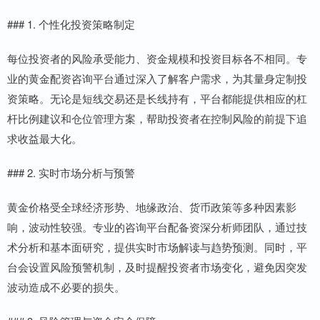
### 1. 个性化投资策略制定
每位投资者的风险承受能力、资金规模和投资目标各不相同。专
业的黄金配资咨询平台通过深入了解客户需求，为其量身定制投
资策略。无论是短线交易还是长线持有，平台都能提供相应的杠
杆比例建议和仓位管理方案，帮助投资者在控制风险的前提下追
求收益最大化。
### 2. 实时市场分析与预警
黄金价格受全球经济形势、地缘政治、货币政策等多种因素影
响，波动性较强。专业的咨询平台配备资深分析师团队，通过技
术分析和基本面研究，提供实时市场解读与趋势预测。同时，平
台会设置风险预警机制，及时提醒投资者市场变化，避免因突发
波动造成不必要的损失。